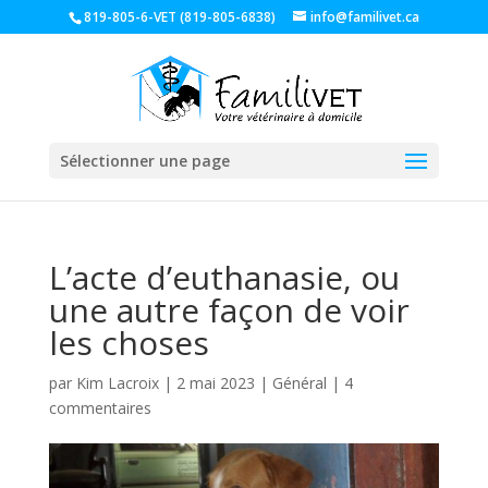
819-805-6-VET (819-805-6838)
info@familivet.ca
Sélectionner une page
L’acte d’euthanasie, ou
une autre façon de voir
les choses
par
Kim Lacroix
|
2 mai 2023
|
Général
|
4
commentaires